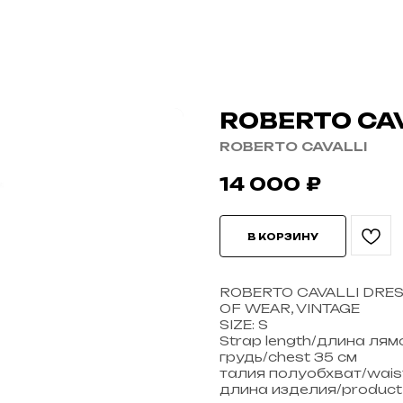
ROBERTO CA
ROBERTO CAVALLI
14 000
₽
В КОРЗИНУ
ROBERTO CAVALLI DRES
OF WEAR, VINTAGE
SIZE: S
Strap length/длина лям
грудь/chest 35 см
талия полуобхват/waist 
длина изделия/product 