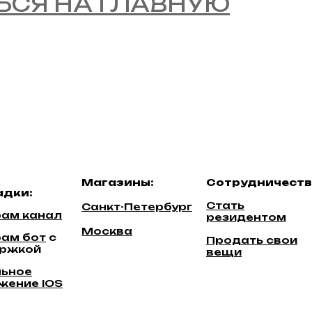
ЬСЯ НА ГЛАВНУЮ
Магазины:
Сотрудничеств
дки:
Стать
Санкт-Петербург
рам канал
резидентом
Москва
рам бот
c
Продать свои
ржкой
вещи
ьное
жение IOS