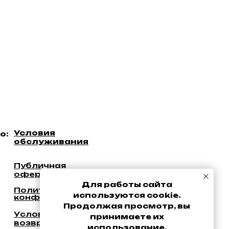
Условия
о:
обслуживания
Публичная
оферта
Для работы сайта
Политика
используются cookie.
конфиденциальности
Продолжая просмотр, вы
Уcловия
принимаете их
возврата
использование.