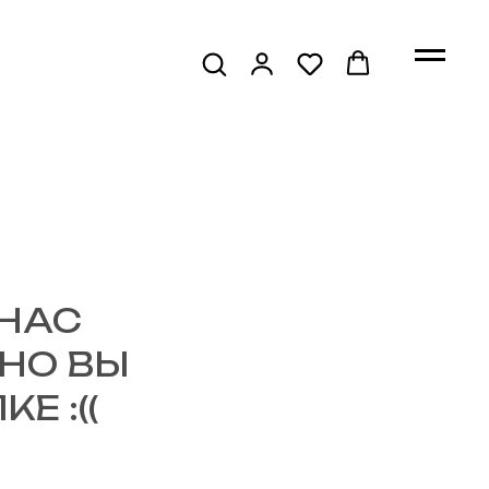
 НАС
ЖНО ВЫ
Е :((