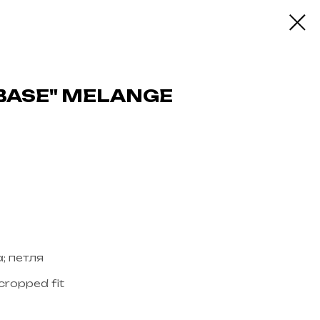
"BASE" MELANGE
а; петля
cropped fit