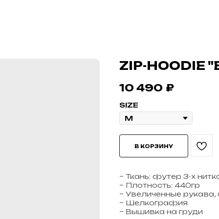
ZIP-HOODIE 
10 490
₽
SIZE
В КОРЗИНУ
– Ткань: футер 3-х нитк
– Плотность: 440гр
– Увеличенные рукава, 
– Шелкография
– Вышивка на груди