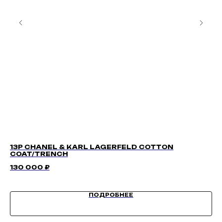
13P CHANEL & KARL LAGERFELD COTTON
HU
COAT/TRENCH
15
130 000
₽
ПОДРОБНЕЕ