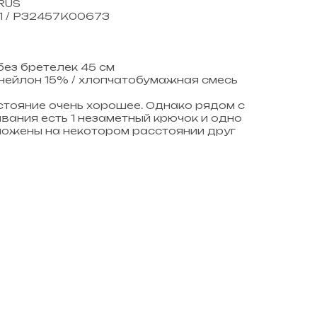
 RUS
971 / P32457K00673
без бретелек 45 см
 нейлон 15% / хлопчатобумажная смесь
остояние очень хорошее. Однако рядом с
вания есть 1 незаметный крючок и одно
ложены на некотором расстоянии друг