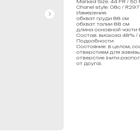
Marked Size: 44 FR / 50
Chanel style: 08c / R2
Измерения:
обхват груди 88 см
обхват талии 88 см
длина основной части 
Состав: вискоза 48% /
Подробности:
Состояние: в целом, с
отверстием для завязы
отверстие (нити распо
от друга).