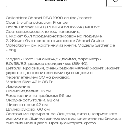
Collection: Chanel 98С 1998 cruise / resort
Country of production: France
Стиль Chanel: 98C / P09888V06224 / M0825
Состав: вискоза, хлопок, полиамид.
1. Жакет был продемонстрирован на подиуме.
2. Жакет был показан в каталоге Chanel Cruise
Collection— см. картинку из книги. Модель: Esther de
Jong
Модель: Рост 164 см/64,57 дюйма, параметры
80/58/83, размер одежды - ххs (38-40).
Детали: Красивый, очень редкий мягкий жакет. Жакет
украшен дополнительными пуговицами с
переплетением CC на рукавах.
Marked Size: 42 It 38 Fr
Измерения:
Длина изделия: 75 см
Расстояние по проймам: 96 см
Окружность талии: 92 см
Ширина плеч: 42 см
Длина рукава: 60 см
Состояние: прекрасное. Зацепок, пятен, неприятного
запаха нет. Единственное есть загрязнения на бирке, и
она сильно выцвела. Прошу смотреть фото.