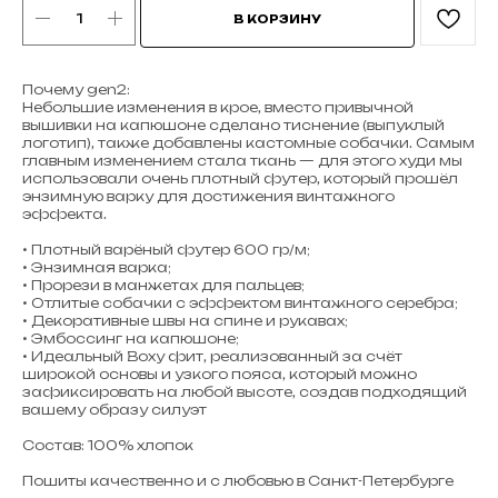
В КОРЗИНУ
Почему gen2:
Небольшие изменения в крое, вместо привычной
вышивки на капюшоне сделано тиснение (выпуклый
логотип), также добавлены кастомные собачки. Самым
главным изменением стала ткань — для этого худи мы
использовали очень плотный футер, который прошёл
энзимную варку для достижения винтажного
эффекта.
• Плотный варёный футер 600 гр/м;
• Энзимная варка;
• Прорези в манжетах для пальцев;
• Отлитые собачки с эффектом винтажного серебра;
• Декоративные швы на спине и рукавах;
• Эмбоссинг на капюшоне;
• Идеальный Boxy фит, реализованный за счёт
широкой основы и узкого пояса, который можно
зафиксировать на любой высоте, создав подходящий
вашему образу силуэт
Состав: 100% хлопок
Пошиты качественно и с любовью в Санкт-Петербурге