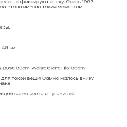
сезон, а фиксируют эпоху. Осень 1997
ana стала именно таким моментом.
еры:
 46 см
; Bust: 83cm; Waist: 61cm; Hip: 86cm
 для такой вещи! Самую малось внизу
ивке.
едается на фото с пуговицей.