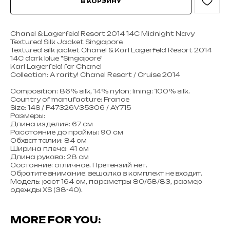
В КОРЗИНУ
Chanel & Lagerfeld Resort 2014 14C Midnight Navy
Textured Silk Jacket Singapore
Textured silk jacket Chanel & Karl Lagerfeld Resort 2014
14C dark blue "Singapore"
Karl Lagerfeld for Chanel
Collection: A rarity! Chanel Resort / Cruise 2014
Composition: 86% silk, 14% nylon; lining: 100% silk.
Country of manufacture: France
Size: 14S / P47326V35306 / AY715
Размеры:
Длина изделия: 67 см
Расстояние до проймы: 90 см
Обхват талии: 84 см
Ширина плеча: 41 см
Длина рукава: 28 см
Состояние: отличное. Претензий нет.
Обратите внимание: вешалка в комплект не входит.
Модель: рост 164 см, параметры 80/58/83, размер
одежды XS (38-40).
MORE FOR YOU: