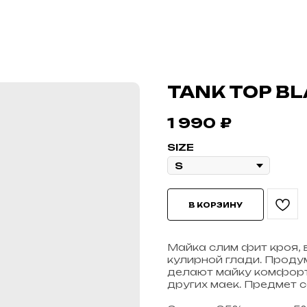
TANK TOP B
1 990
₽
SIZE
В КОРЗИНУ
Майка слим фит кроя, 
кулирной глади. Проду
делают майку комфортн
других маек. Предмет 