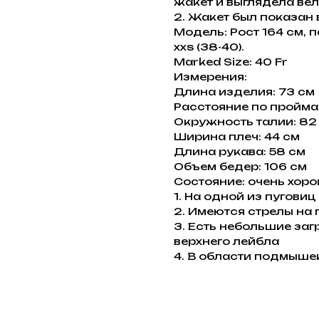
жакет и выглядела ве
2. Жакет был показан в
Модель: Рост 164 см, 
ххs (38-40).
Marked Size: 40 Fr
Измерения:
Длина изделия: 73 см
Расстояние по пройма
Окружность талии: 82
Ширина плеч: 44 см
Длина рукава: 58 см
Объем бедер: 106 см
Состояние: очень хорош
1. На одной из пугови
2. Имеются стрелы на 
3. Есть небольшие заг
верхнего лейбла
4. В области подмышек