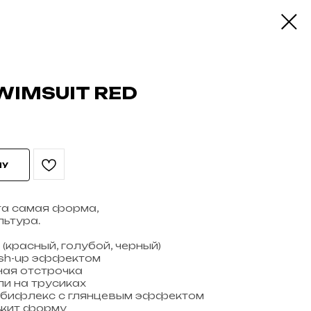
IMSUIT RED
НУ
та самая форма,
льтура.
(красный, голубой, черный)
ush-up эффектом
ая отстрочка
и на трусиках
 бифлекс с глянцевым эффектом
ржит форму