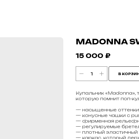
MADONNA SW
15 000
₽
В КОРЗИ
Купальник «Madonna», 
которую помнит поп-ку
— насыщенные оттенки 
— конусные чашки с p
— фирменная рельефн
— регулируемые бретел
— плотный эластичный
— каркас, который де