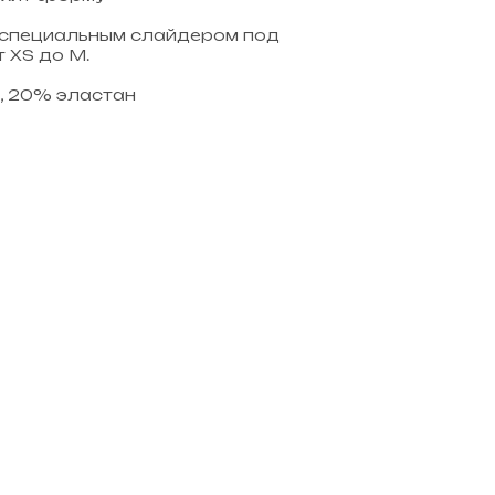
 специальным слайдером под
 XS до M.
, 20% эластан