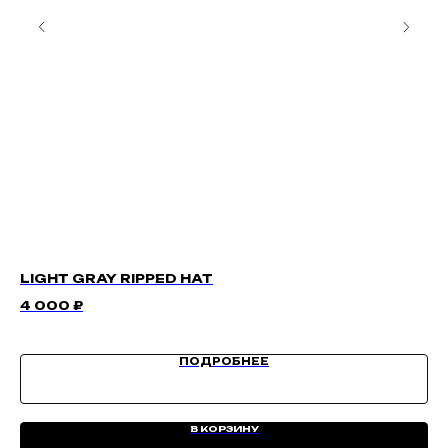
LIGHT GRAY RIPPED HAT
WH
4 000
₽
7 
ПОДРОБНЕЕ
В КОРЗИНУ