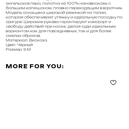
ангельское перо, полотна из 100% нановискозы с
большим капюшоном, плавно переходящим в воротник.
Модель оснащена широкой резинкой на талии,
которая обеспечивает утяжку и идеальную посадку по
фигуре. Широкие рукава гарантируют комфорт и
свободу действий при носке, делая худи идеальным
вариантом как для повседневных, так и для более
смелых образов.
Материал: Вискоза
Цвет: Чёрный
Размер: S-M
MORE FOR YOU: