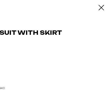
UIT WITH SKIRT
кс