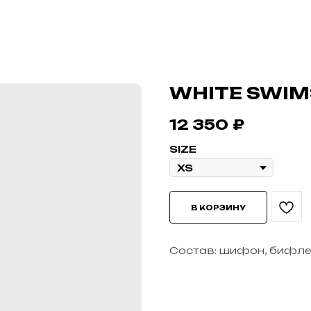
WHITE SWIMS
12 350
₽
SIZE
В КОРЗИНУ
Состав: шифон, бифле