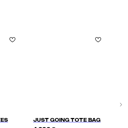
VES
JUST GOING TOTE BAG
"L