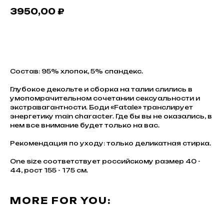
3950,00
₽
В КОРЗИНУ
Состав: 95% хлопок, 5% спандекс.
Глубокое декольте и сборка на талии слились в
умопомрачительном сочетании сексуальности и
экстравагантности. Боди «Fatale» транслирует
энергетику main character. Где бы вы не оказались, в
нем все внимание будет только на вас.
Рекомендация по уходу: только деликатная стирка.
One size соответствует российскому размер 40 -
44, рост 155 - 175 см.
MORE FOR YOU: