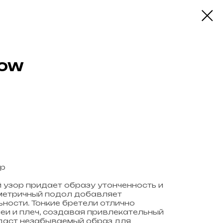
DOW
ер
узор придает образу утонченность и
мметричный подол добавляет
ности. Тонкие бретели отлично
и и плеч, создавая привлекательный
здаст незабываемый образ для