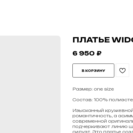
ПЛАТЬЕ WI
6 950
₽
В КОРЗИНУ
Размер: one size
Cостав: 100% полиэст
Изысканный кружевной 
романтичность, а аси
современной оригиналь
подчеркивают линию ше
силуэт. Это платье со