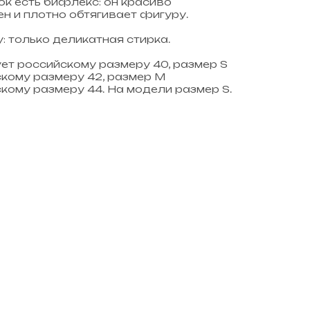
юк есть бифлекc: он красиво
ен и плотно обтягивает фигуру.
: только деликатная стирка.
ет российскому размеру 40, размер S
кому размеру 42, размер M
кому размеру 44. На модели размер S.