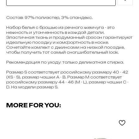
Состав: 97% полиэстер, 3% спандекс.
Набор белья с брошью из речного жемчуга - это
нежность и утонченность в каждой детали.
Эластичная ткань и продуманный фасон гарантируют
идеальную посадку и комфортность в носке.
Сочетайте комлект с джинсами на низкой посадке,
чтобы получить тот самый сногшибательный look.
Рекомендация по уходу: только деликатная стирка.
Размер S соответствует российскому размеру 40 - 42
(XS - S), размер чашки A - B. Размер M соответствует
российскому размеру 44 - 46 (M - L), размер чашки C -
D. На модели размер S.
MORE FOR YOU: