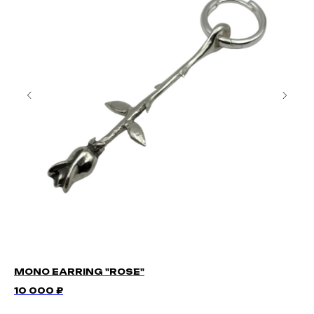
MONO EARRING "ROSE"
HO
10 000
₽
7 