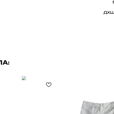
ДXШ
ЛА: