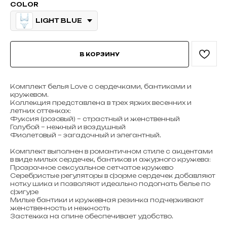
COLOR
LIGHT BLUE
В КОРЗИНУ
Комплект белья Love с сердечками, бантиками и
кружевом.
Коллекция представлена в трех ярких весенних и
летних оттенках:
Фуксия (розовый) – страстный и женственный
Голубой – нежный и воздушный
Фиолетовый – загадочный и элегантный.
Комплект выполнен в романтичном стиле с акцентами
в виде милых сердечек, бантиков и ажурного кружева:
Прозрачное сексуальное сетчатое кружево
Серебристые регуляторы в форме сердечек добавляют
нотку шика и позволяют идеально подогнать белье по
фигуре
Милые бантики и кружевная резинка подчеркивают
женственность и нежность
Застежка на спине обеспечивает удобство.