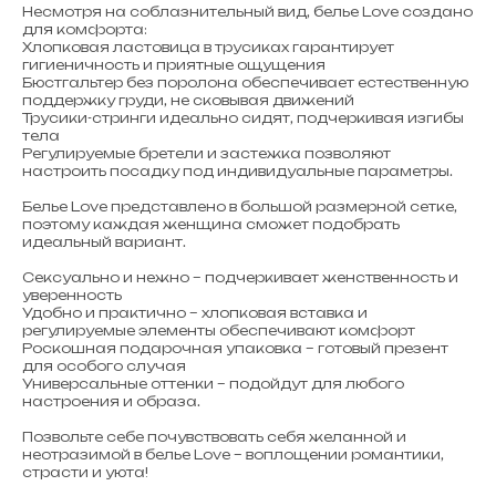
Несмотря на соблазнительный вид, белье Love создано
для комфорта:
Хлопковая ластовица в трусиках гарантирует
гигиеничность и приятные ощущения
Бюстгальтер без поролона обеспечивает естественную
поддержку груди, не сковывая движений
Трусики-стринги идеально сидят, подчеркивая изгибы
тела
Регулируемые бретели и застежка позволяют
настроить посадку под индивидуальные параметры.
Белье Love представлено в большой размерной сетке,
поэтому каждая женщина сможет подобрать
идеальный вариант.
Сексуально и нежно – подчеркивает женственность и
уверенность
Удобно и практично – хлопковая вставка и
регулируемые элементы обеспечивают комфорт
Роскошная подарочная упаковка – готовый презент
для особого случая
Универсальные оттенки – подойдут для любого
настроения и образа.
Позвольте себе почувствовать себя желанной и
неотразимой в белье Love – воплощении романтики,
страсти и уюта!