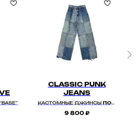
CLASSIC PUNK
D
VE
JEANS
“BASE”
КАСТОМНЫЕ ДЖИНСЫ
ПОД
С
ЗАКАЗ
9 800
₽