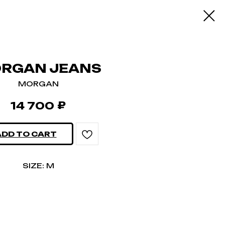
RGAN JEANS
MORGAN
₽
14 700
ADD TO CART
SIZE: M