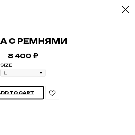
А С РЕМНЯМИ
₽
8 400
SIZE
ADD TO CART