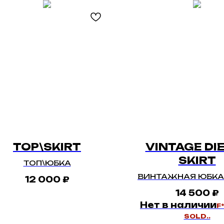
TOP\SKIRT
VINTAGE DI
SKIRT
ТОП\ЮБКА
ВИНТАЖНАЯ ЮБКА 
12 000
₽
SIZE: M
14 500
₽
Нет в наличии