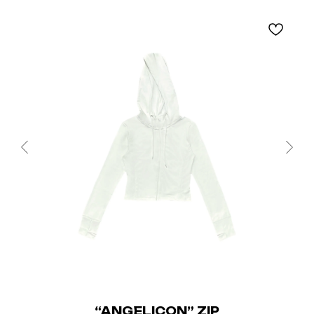
“ANGELICON” ZIP