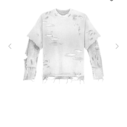
WHITE LONGSLEEVE “DESTROY” V1
ФУТБОЛКА