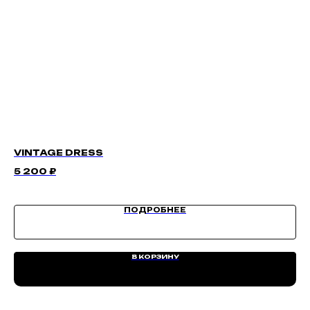
VINTAGE DRESS
LO
5 200
₽
6 
ПОДРОБНЕЕ
В КОРЗИНУ