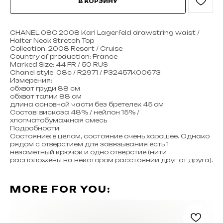
В КОРЗИНУ
CHANEL 08C 2008 Karl Lagerfeld drawstring waist /
Halter Neck Stretch Top
Collection: 2008 Resort / Cruise
Country of production: France
Marked Size: 44 FR / 50 RUS
Chanel style: 08c / R2971 / P32457K00673
Измерения:
обхват груди 88 см
обхват талии 88 см
длина основной части без бретелек 45 см
Состав: вискоза 48% / нейлон 15% /
хлопчатобумажная смесь
Подробности:
Состояние: в целом, состояние очень хорошее. Однако
рядом с отверстием для завязывания есть 1
незаметный крючок и одно отверстие (нити
расположены на некотором расстоянии друг от друга).
MORE FOR YOU: