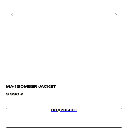
MA-1 BOMBER JACKET
I 
9 990
₽
5 
ПОДРОБНЕЕ