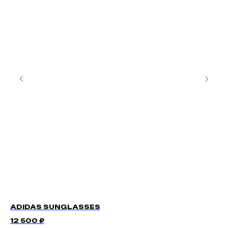
ADIDAS SUNGLASSES
SU
12 500
₽
12