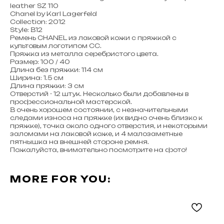
leather SZ 110
Chanel by Karl Lagerfeld
Collection: 2012
Style: B12
Ремень CHANEL из лаковой кожи с пряжкой с
культовым логотипом CC.
Пряжка из металла серебристого цвета.
Размер: 100 / 40
Длина без пряжки: 114 см
Ширина: 1.5 см
Длина пряжки: 3 см
Отверстий - 12 штук. Несколько были добавлены в
профессиональной мастерской.
В очень хорошем состоянии, с незначительными
следами износа на пряжке (их видно очень близко к
пряжке), точка около одного отверстия, и некоторыми
заломами на лаковой коже, и 4 малозаметные
пятнышка на внешней стороне ремня.
Пожалуйста, внимательно посмотрите на фото!
MORE FOR YOU: