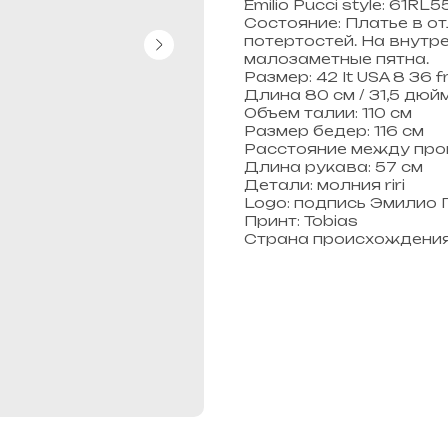
Emilio Pucci style: 61RL5
Состояние: Платье в от
потертостей. На внутр
малозаметные пятна.
Размер: 42 It USA 8 36 f
Длина 80 см / 31,5 дюй
Объем талии: 110 см
Размер бедер: 116 см
Расстояние между прой
Длина рукава: 57 см
Детали: молния riri
Logo: подпись Эмилио 
Принт: Tobias
Страна происхождения