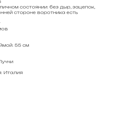
5
личном состоянии: без дыр, зацепок,
енней стороне воротника есть
r
мов
мой: 55 см
Пуччи
: Италия