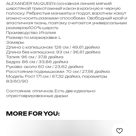
ALEXANDER McQUEEN (основная линия) мягкий
шерстяной трикотажный кокон в красную и черную
полоску. Ребристые манжеты и подол, воротник-хомут
можно носить разными способами. Свободный крой и
эластичная ткань, поэтому считается универсальным
размером100% шерсть
Производство: Италия
Размер по маркировке: L
Замеры:
Длина с капюшоном: 126 см / 49,61 дюйма
Длина без капюшона: 93 см / 36,61 дюйма
Талия: 96 см / 37,8 дюйма
Бедра: 86 см / 33,86 дюйма
Рукава: около 60 см / 23,62 дюйма
Расстояние подмышками: 70 см / 27,56 дюйма
Модель: Рост 171 см / 67,32 дюйма, параметры
83/60/90
Состояние: отличное. Есть две идеально
отреставрированные дырки
MORE FOR YOU: