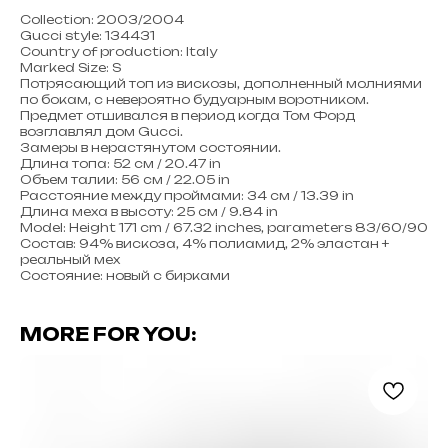
Collection: 2003/2004
Gucci style: 134431
Country of production: Italy
Marked Size: S
Потрясающий топ из вискозы, дополненный молниями
по бокам, с невероятно будуарным воротником.
Предмет отшивался в период когда Том Форд
возглавлял дом Gucci.
Замеры в нерастянутом состоянии.
Длина топа: 52 см / 20.47 in
Объем талии: 56 см / 22.05 in
Расстояние между проймами: 34 см / 13.39 in
Длина меха в высоту: 25 см / 9.84 in
Model: Height 171 cm / 67.32 inches, parameters 83/60/90
Состав: 94% вискоза, 4% полиамид, 2% эластан +
реальный мех
Состояние: новый с бирками
MORE FOR YOU: