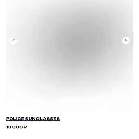
POLICE SUNGLASSES
RO
13 800
₽
19