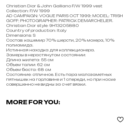
Christian Dior & John Galliano F/W 1999 vest
Collection: F/W 1999
AD CAMPAIGN: VOGUE PARIS OCT 1999; MODEL: TRISH
GOFF; PHOTOGRAPHER: PATRICK DEMARCHELIER.
Christian Dior style: 9H13205880
Country of production: Italy
Dimensions: S
Состав: кашемир 70% шерсти, 20% мохера, 10%
полиамида.
Истинная находка для коллекционера.
Замеры в нерастянутом состоянии:
Длина жилета: 55 см
Объем талии: 62 см
Объем бюста: 68 см
Состояние: отличное. Есть пара малозаметных
пятнышек на горловине и 1 спереди, но при носке
совершенно не видны за счет вязки.
MORE FOR YOU: