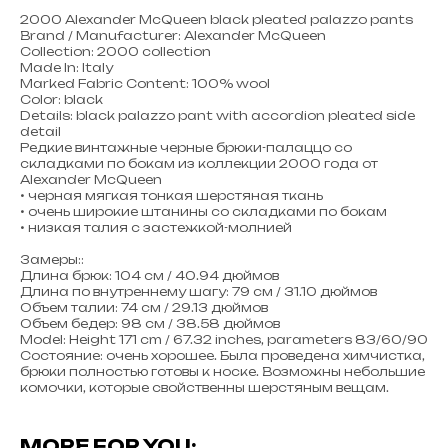
2000 Alexander McQueen black pleated palazzo pants
Brand / Manufacturer: Alexander McQueen
Collection: 2000 collection
Made In: Italy
Marked Fabric Content: 100% wool
Color: black
Details: black palazzo pant with accordion pleated side
detail
Редкие винтажные черные брюки-палаццо со
складками по бокам из коллекции 2000 года от
Alexander McQueen
• черная мягкая тонкая шерстяная ткань
• очень широкие штанины со складками по бокам
• низкая талия с застежкой-молнией
Замеры::
Длина брюк: 104 см / 40.94 дюймов
Длина по внутреннему шагу: 79 см / 31.10 дюймов
Объем талии: 74 см / 29.13 дюймов
Объем бедер: 98 см / 38.58 дюймов
Model: Height 171 cm / 67.32 inches, parameters 83/60/90
Состояние: очень хорошее. Была проведена химчистка,
брюки полностью готовы к носке. Возможны небольшие
комочки, которые свойственны шерстяным вещам.
MORE FOR YOU: