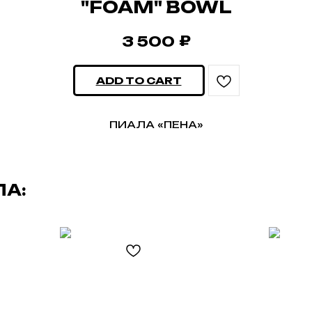
"FOAM" BOWL
₽
3 500
ADD TO CART
ПИАЛА «ПЕНА»
ЛА: