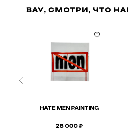
ВАУ, СМОТРИ, ЧТО Н
RT
HATE MEN PAINTING
БКА
28 000
₽