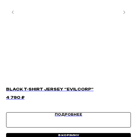
BLACK T-SHIRT JERSEY “EVILCORP”
SC
4 790
₽
3 
ПОДРОБНЕЕ
В КОРЗИНУ