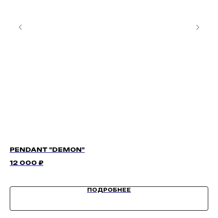
PENDANT "DEMON"
H
12 000
₽
5 
ПОДРОБНЕЕ