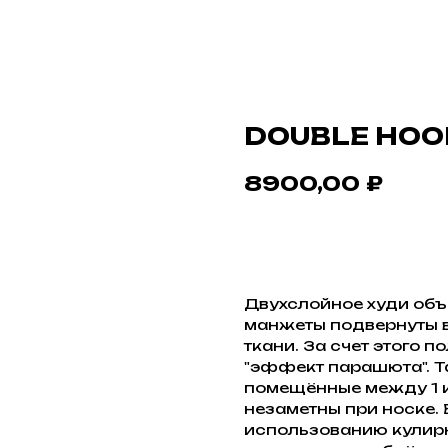
DOUBLE HOO
8900,00
₽
В КОРЗИНУ
Двухслойное худи объ
манжеты подвернуты в
ткани. За счет этого 
"эффект парашюта". 
помещённые между 1 и
незаметны при носке.
использованию кулирн