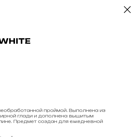
 WHITE
необработанной проймой. Выполнена из
лирной глади и дополнена вышитым
пине. Предмет создан для ежедневной