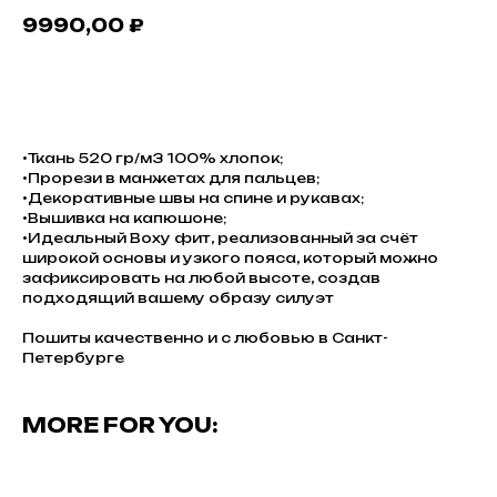
9990,00
₽
В КОРЗИНУ
•Ткань 520 гр/м3 100% хлопок;
•Прорези в манжетах для пальцев;
•Декоративные швы на спине и рукавах;
•Вышивка на капюшоне;
•Идеальный Boxy фит, реализованный за счёт
широкой основы и узкого пояса, который можно
зафиксировать на любой высоте, создав
подходящий вашему образу силуэт
Пошиты качественно и с любовью в Санкт-
Петербурге
MORE FOR YOU: