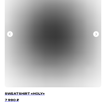
SWEATSHIRT «HOLY»
01
7 990
₽
9 