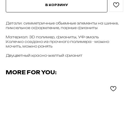
В КОРЗИНУ
Детали: симметричные обьемные элементы на шинке,
пиксельное оформление, парные фианиты
Материал: 3D полимер, фианиты, УФ-эмаль
Колечко создано из прочного полимера - можно
мочить, можно ронять
Двуцветный красно-желтый фианит
MORE FOR YOU: