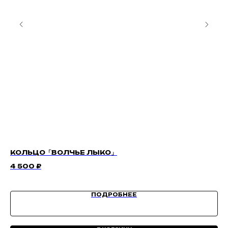
КОЛЬЦО「ВОЛЧЬЕ ЛЫКО」
I
4 500
₽
19
ПОДРОБНЕЕ