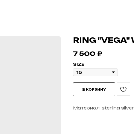
RING "VEGA"
7 500
₽
SIZE
В КОРЗИНУ
Материал: sterling silv