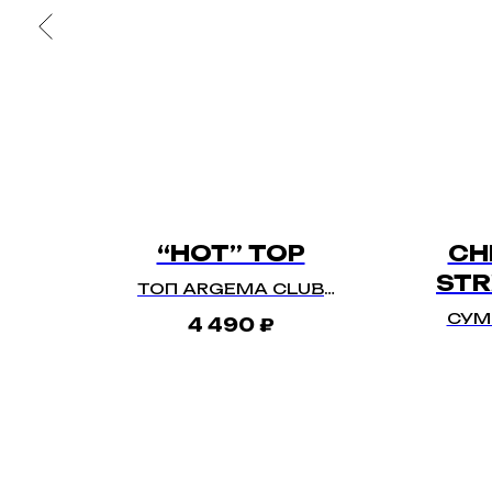
“HOT” TOP
CH
STR
ТОП ARGEMA CLUB
«ГОРЯЧО»
СУМК
4 490
₽