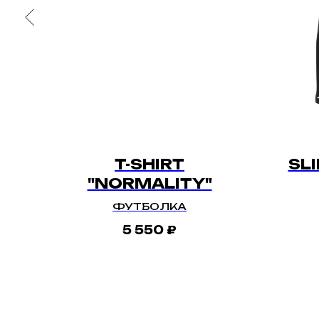
ER
T-SHIRT
SLI
"NORMALITY"
АЯ
ФУТБОЛКА
5 550
₽