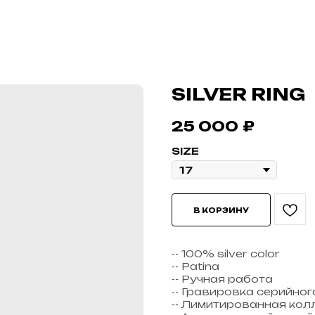
SILVER RING
25 000
₽
SIZE
В КОРЗИНУ
-- 100% silver color
-- Patina
-- Ручная работа
-- Гравировка серийно
-- Лимитированная кол