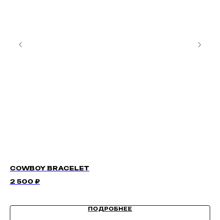
COWBOY BRACELET
C
2 500
₽
7 
ПОДРОБНЕЕ