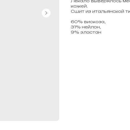
Лекало выверялось мес
кожей.
Сшит из итальянской т
60% вискоза,
31% нейлон,
9% эластан