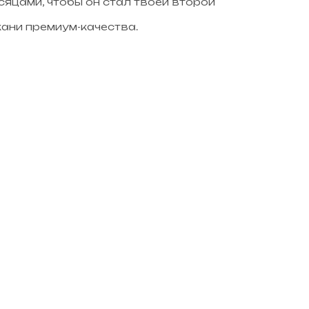
яцами, чтобы он стал твоей второй
кани премиум-качества.